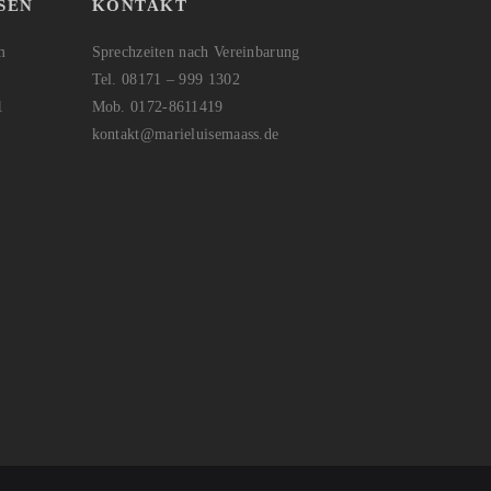
SEN
KONTAKT
m
Sprechzeiten nach Vereinbarung
Tel. 08171 – 999 1302
1
Mob. 0172-8611419
kontakt@marieluisemaass.de