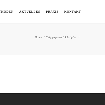
THODEN
AKTUELLES
PRAXIS
KONTAKT
Home
/
Triggerpunkt / Schröpfen
/