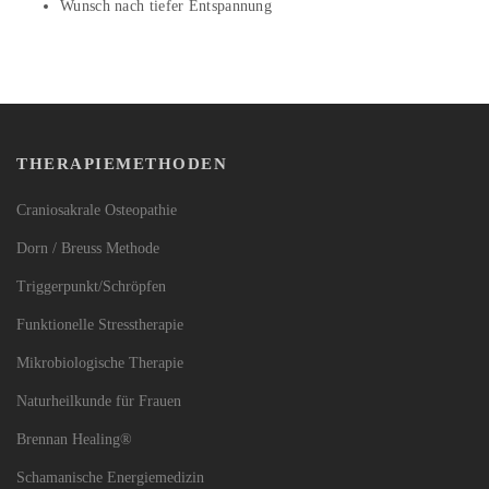
Wunsch nach tiefer Entspannung
THERAPIEMETHODEN
Craniosakrale Osteopathie
Dorn / Breuss Methode
Triggerpunkt/Schröpfen
Funktionelle Stresstherapie
Mikrobiologische Therapie
Naturheilkunde für Frauen
Brennan Healing®
Schamanische Energiemedizin