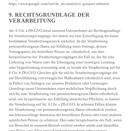
https://www.google.com/intl/de_de/analytics/ genauer erläutert.
9. RECHTSGRUNDLAGE DER
VERARBEITUNG
Art. 6 I lit. a DS-GVO dient unserem Unternehmen als Rechtsgrundlage
für Verarbeitungsvorgänge, bei denen wir eine Einwilligung für einen
bestimmten Verarbeitungszweck einholen. Ist die Verarbeitung
personenbezogener Daten zur Erfüllung eines Vertrags, dessen
Vertragspartei die betroffene Person ist, erforderlich, wie dies
beispielsweise bei Verarbeitungsvorgängen der Fall ist, die für eine
Lieferung von Waren oder die Erbringung einer sonstigen Leistung
oder Gegenleistung notwendig sind, so beruht die Verarbeitung auf Art.
6 I lit. b DS-GVO. Gleiches gilt für solche Verarbeitungsvorgänge die
zur Durchführung vorvertraglicher Maßnahmen erforderlich sind, etwa
in Fällen von Anfragen zur unseren Produkten oder Leistungen.
Unterliegt unser Unternehmen einer rechtlichen Verpflichtung durch
welche eine Verarbeitung von personenbezogenen Daten erforderlich
wird, wie beispielsweise zur Erfüllung steuerlicher Pflichten, so basiert
die Verarbeitung auf Art. 6 I lit. c DS-GVO. In seltenen Fällen könnte
die Verarbeitung von personenbezogenen Daten erforderlich werden,
um lebenswichtige Interessen der betroffenen Person oder einer anderen
natürlichen Person zu schützen. Dies wäre beispielsweise der Fall, wenn
ein Besucher in unserem Betrieb verletzt werden würde und daraufhin
sein Name, sein Alter, seine Krankenkassendaten oder sonstige