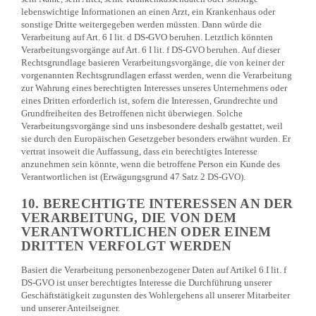
lebenswichtige Informationen an einen Arzt, ein Krankenhaus oder
sonstige Dritte weitergegeben werden müssten. Dann würde die
Verarbeitung auf Art. 6 I lit. d DS-GVO beruhen. Letztlich könnten
Verarbeitungsvorgänge auf Art. 6 I lit. f DS-GVO beruhen. Auf dieser
Rechtsgrundlage basieren Verarbeitungsvorgänge, die von keiner der
vorgenannten Rechtsgrundlagen erfasst werden, wenn die Verarbeitung
zur Wahrung eines berechtigten Interesses unseres Unternehmens oder
eines Dritten erforderlich ist, sofern die Interessen, Grundrechte und
Grundfreiheiten des Betroffenen nicht überwiegen. Solche
Verarbeitungsvorgänge sind uns insbesondere deshalb gestattet, weil
sie durch den Europäischen Gesetzgeber besonders erwähnt wurden. Er
vertrat insoweit die Auffassung, dass ein berechtigtes Interesse
anzunehmen sein könnte, wenn die betroffene Person ein Kunde des
Verantwortlichen ist (Erwägungsgrund 47 Satz 2 DS-GVO).
10. BERECHTIGTE INTERESSEN AN DER
VERARBEITUNG, DIE VON DEM
VERANTWORTLICHEN ODER EINEM
DRITTEN VERFOLGT WERDEN
Basiert die Verarbeitung personenbezogener Daten auf Artikel 6 I lit. f
DS-GVO ist unser berechtigtes Interesse die Durchführung unserer
Geschäftstätigkeit zugunsten des Wohlergehens all unserer Mitarbeiter
und unserer Anteilseigner.