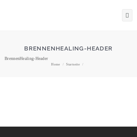
BRENNENHEALING-HEADER
BrennenHealing-Header
Home
/
Startseite
/