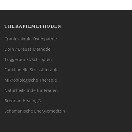
THERAPIEMETHODEN
Craniosakrale Osteopathie
Dorn / Breuss Methode
Triggerpunkt/Schröpfen
Funktionelle Stresstherapie
Mikrobiologische Therapie
Naturheilkunde für Frauen
Brennan Healing®
Schamanische Energiemedizin